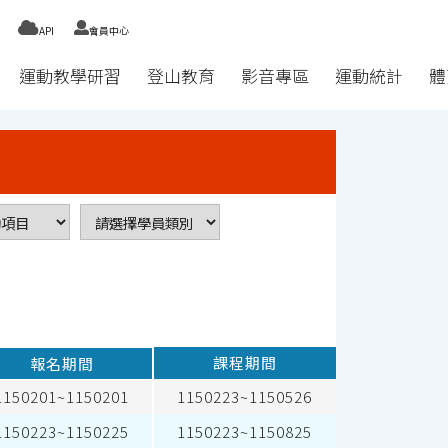
API
會員中心
運動教學研習
登山教育
影音專區
運動統計
體
課程期間
報名期間
1150201~1150201
1150223~1150526
1150223~1150225
1150223~1150825