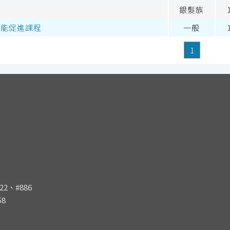
t
銀髮族
適能促進課程
一般
1
22、#886
858