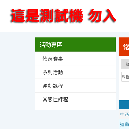
跳
:::
到
主
要
內
容
:::
:::
活動專區
體育賽事
系列活動
運動課程
常態性課程
中西
運動