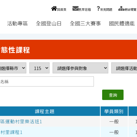
回首頁
民眾信箱
常見問題
網站導覽
活動專區
全國登山日
全國三大賽事
國民體適能
常態性課程
課程主題
學員類別
區運動村里樂活班1
一般
村里課程1
一般