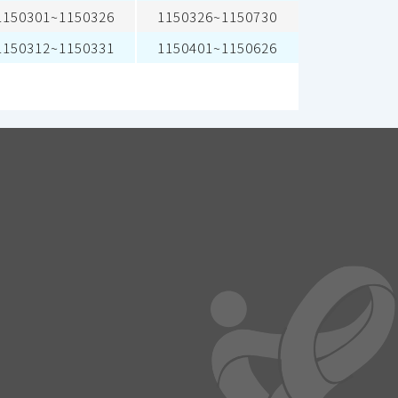
1150301~1150326
1150326~1150730
1150312~1150331
1150401~1150626